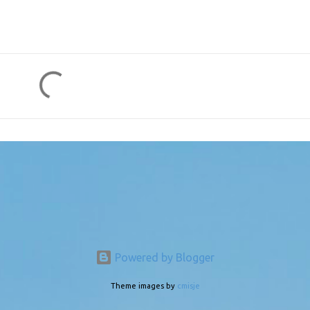
Powered by Blogger
Theme images by
cmisje