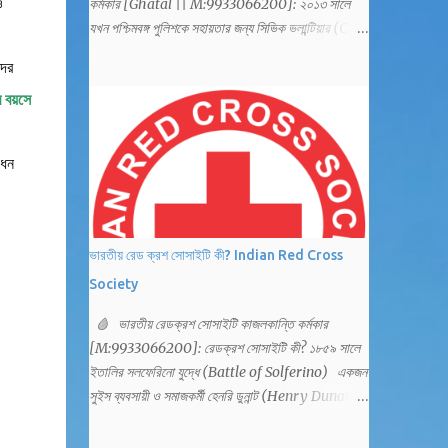
ও
কর্মকার [Ghatal || M:9933066200]: ২০১৩ সালে
যখন পশ্চিমবঙ্গ পুলিশকে সহায়তার জন্য সিভিক ভলান্টিয়ার (Civic
Volunteer - CV) বাহিনী গঠন করা হয়েছিল, তখন রাজ্যের
দের
লক্ষাধিক বেকার যুবকের কাছে এটি ছিল এক নতুন আশার আলো।
 বয়সে
ট্রাফিক নিয়ন্ত্রণ, উৎসবের ভিড় সামলানো এবং সাধারণ
জননিরাপত্তার মতো কাজে পুলিশকে সাহায্য করার জন্যই মূলত
তাঁদের নিয়োগ করা হয়েছিল। তবে সময়ের সঙ্গে সঙ্গে কর্তব্যের
োধন
পরিধি বাড়লেও, পারিশ্রমিক আর সামাজিক সম্মানের ক্ষেত্রে এই
বিপুল সংখ্যক কর্মীর আক্ষেপ আজ চরমে। পুলিশের 'সহায়ক' এই
বাহিনীর জীবন যেন 'মিষ্টি বিষ'-এর মতো— শুরুতে আকর্ষণীয়
হলেও ধীরে ধীরে তা বিষময় হয়ে উঠছে। সিভিক ভলান্টিয়ারদের
ভারতীয় রেড ক্রশ সোসাইটি কী? Indian Red Cross
আক্ষেপ ও অভিযোগগুলি বিশ্লেষণ করে একটি স্পষ্ট চিত্র উঠে
Society
আসে, যেখানে একদিকে তাঁদের ওপর অমানবিক কাজের চাপ,
অন্যদিকে পরিবার এবং সমাজে সম্মান ও অর্থনৈতিক
🩸 ভারতীয় রেডক্রশ সোসাইটি কাজলকান্তি কর্মকার
নিরাপত্তাহীনতা। আর্থ-সামাজিক বঞ্চনা: কম বেতন, বেশি খরচ:
[M:9933066200]: রেডক্রশ সোসাইটি কী? ১৮৫৯ সালে
বর্তমানে সিভিক ভলান্টিয়াররা মাসিক প্রায় ১০,০০০ টাকা ভাতা
ইতালির সলফেরিনো যুদ্ধে (Battle of Solferino) একজন
পান। একজন স...
সুইস ব্যবসায়ী ও সমাজকর্মী হেনরি ডুনান্ট (Henry Dunant)
প্রত্যক্ষ করেন, হাজার হাজার আহত সৈন্যকে চিকিৎসাহীন
অবস্থায় কাতরাচ্ছেন। তাঁদের চিকিৎসা করার কেউ নেই। এই