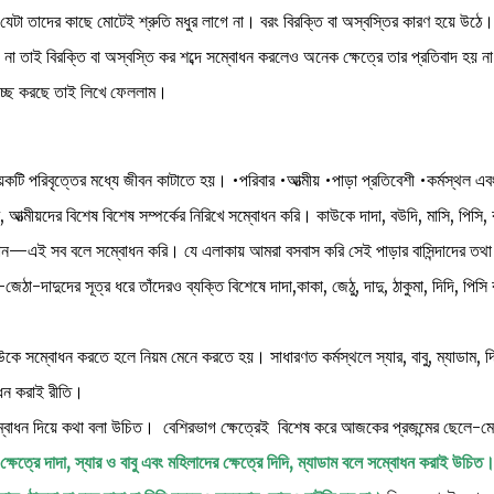
েটা তাদের কাছে মোটেই শ্রুতি মধুর লাগে না। বরং বিরক্তি বা অস্বস্তির কারণ হয়ে উঠে।
য় না তাই বিরক্তি বা অস্বস্তি কর শব্দে সম্বোধন করলেও অনেক ক্ষেত্রে তার প্রতিবাদ হয় ন
চ্ছে করছে তাই লিখে ফেললাম।
টি পরিবৃত্তের মধ্যে জীবন কাটাতে হয়। •পরিবার •আত্মীয় •পাড়া প্রতিবেশী •কর্মস্থল এব
 আত্মীয়দের বিশেষ বিশেষ সম্পর্কের নিরিখে সম্বোধন করি। কাউকে দাদা, বউদি, মাসি, পিসি, 
 বোন—এই সব বলে সম্বোধন করি। যে এলাকায় আমরা বসবাস করি সেই পাড়ার বাসিন্দাদের তথা
েঠা-দাদুদের সূত্র ধরে তাঁদেরও ব্যক্তি বিশেষে দাদা,কাকা, জেঠু, দাদু, ঠাকুমা, দিদি, পিসি
কাউকে সম্বোধন করতে হলে নিয়ম মেনে করতে হয়। সাধারণত কর্মস্থলে স্যার, বাবু, ম্যাডাম, দ
োধন করাই রীতি।
্বোধন দিয়ে কথা বলা উচিত। বেশিরভাগ ক্ষেত্রেই বিশেষ করে আজকের প্রজন্মের ছেলে-মে
ক্ষেত্রে দাদা, স্যার ও বাবু এবং মহিলাদের ক্ষেত্রে দিদি, ম্যাডাম বলে সম্বোধন করাই উচিত