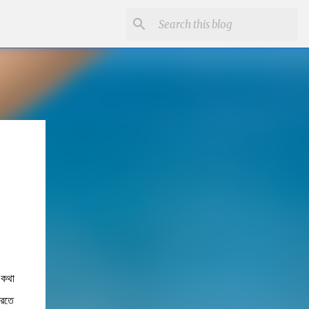
 কথা
করতে