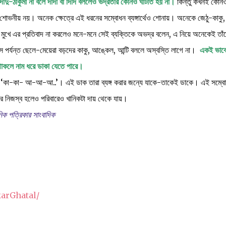
ে দাদু-ঠাকুমা না বলে দাদা বা দিদি বললেও ভদ্রতার কোনও ঘাটতি হয় না।
কিন্তু কখনই কোন
 শোভনীয় নয়। অনেক ক্ষেত্রে এই ধরনের সম্বোধন ব্যঙ্গার্থেও শোনায়। অনেকে জেঠু-কাকু,
ুখে এর প্রতিবাদ না করলেও মনে-মনে সেই ব্যক্তিকে অভদ্র বলেন, এ নিয়ে অনেকেই তাঁ
স পর্যন্ত ছেলে-মেয়েরা বড়দের কাকু, আঙ্কেল, আন্টি বললে অস্বস্তি লাগে না।
একই ভাবে
থাকলে নাম ধরে ডাকা যেতে পারে।
ডাক হল ‘কা-কা- আ-আ-আ..’। এই ডাক তারা ব্যঙ্গ করার জন্যে যাকে-তাকেই ডাকে। এই সম্ব
নিজস্ব হলেও পরিবারেও খানিকটা দায় থেকে যায়।
নিক পত্রিকার সাংবাদিক
arGhatal/