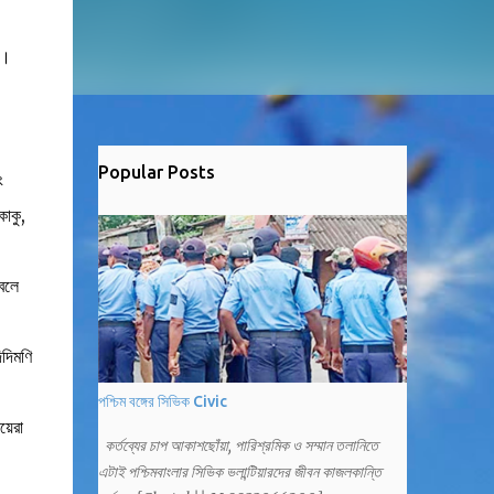
া।
Popular Posts
ং
কাকু,
 বলে
িদিমণি
পশ্চিম বঙ্গের সিভিক Civic
য়েরা
কর্তব্যের চাপ আকাশছোঁয়া, পারিশ্রমিক ও সম্মান তলানিতে
।
এটাই পশ্চিমবাংলার সিভিক ভলান্টিয়ারদের জীবন কাজলকান্তি