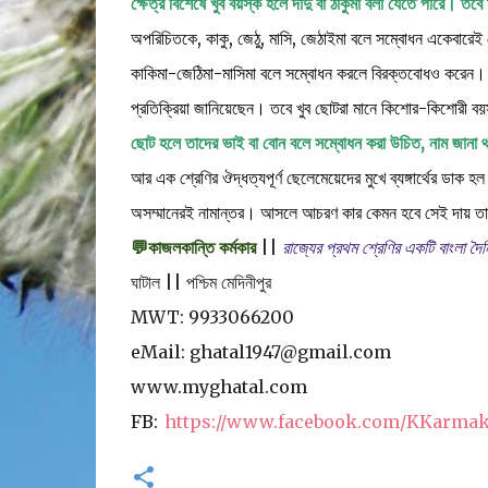
ক্ষেত্র বিশেষে খুব বয়স্ক হলে দাদু বা ঠাকুমা বলা যেতে পারে। তব
অপরিচিতকে, কাকু, জেঠু, মাসি, জেঠাইমা বলে সম্বোধন একেবারেই
কাকিমা-জেঠিমা-মাসিমা বলে সম্বোধন করলে বিরক্তবোধও করেন। ম
প্রতিক্রিয়া জানিয়েছেন। তবে খুব ছোটরা মানে কিশোর-কিশোরী বয়
ছোট হলে তাদের ভাই বা বোন বলে সম্বোধন করা উচিত, নাম জানা 
আর এক শ্রেণির ঔদ্ধত্যপূর্ণ ছেলেমেয়েদের মুখে ব্যঙ্গার্থের 
অসম্মানেরই নামান্তর। আসলে আচরণ কার কেমন হবে সেই দায় তার 
💬কাজলকান্তি কর্মকার
||
রাজ্যের প্রথম শ্রেণির একটি বাংলা দৈ
ঘাটাল || পশ্চিম মেদিনীপুর
MWT: 9933066200
eMail: ghatal1947@gmail.com
www.myghatal.com
FB:
https://www.facebook.com/KKarmak