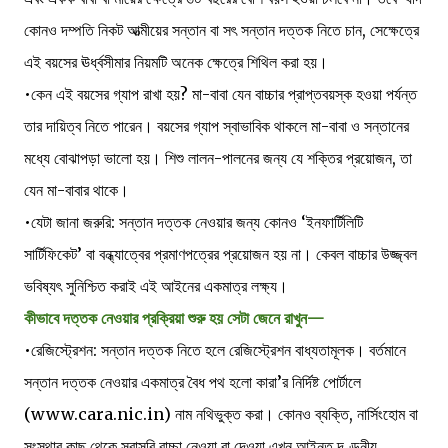
কোনও দম্পতি নিকট আত্মীয়ের সন্তান বা সৎ সন্তান দত্তক নিতে চান, সেক্ষেত্রে
এই বয়সের ঊর্ধ্বসীমার নিয়মটি অনেক ক্ষেত্রে শিথিল করা হয়।
•কেন এই বয়সের গ্যাপ রাখা হয়? মা-বাবা যেন বাচ্চার প্রাপ্তবয়স্ক হওয়া পর্যন্ত
তার দায়িত্ব নিতে পারেন। বয়সের গ্যাপ স্বাভাবিক থাকলে মা-বাবা ও সন্তানের
মধ্যে বোঝাপড়া ভালো হয়। শিশু লালন-পালনের জন্য যে শক্তির প্রয়োজন, তা
যেন মা-বাবার থাকে।
•যেটা জানা জরুরি: সন্তান দত্তক নেওয়ার জন্য কোনও ‘ইনফার্টিলিটি
সার্টিফিকেট’ বা বন্ধ্যাত্বের প্রমাণপত্রের প্রয়োজন হয় না। কেবল বাচ্চার উজ্জ্বল
ভবিষ্যৎ সুনিশ্চিত করাই এই আইনের একমাত্র লক্ষ্য।
কীভাবে দত্তক নেওয়ার প্রক্রিয়া শুরু হয় সেটা জেনে রাখুন—
•রেজিস্ট্রেশন: সন্তান দত্তক নিতে হলে রেজিস্ট্রেশন বাধ্যতামূলক। বর্তমানে
সন্তান দত্তক নেওয়ার একমাত্র বৈধ পথ হলো কারা’র নির্দিষ্ট পোর্টালে
(www.cara.nic.in) নাম নথিভুক্ত করা। কোনও ব্যক্তি, নার্সিংহোম বা
সংস্থার কাছ থেকে সরাসরি বাচ্চা নেওয়া বা দেওয়া এখন আইনত দণ্ডনীয়