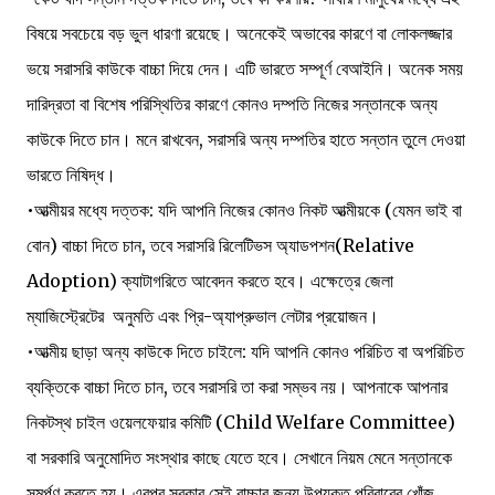
বিষয়ে সবচেয়ে বড় ভুল ধারণা রয়েছে। অনেকেই অভাবের কারণে বা লোকলজ্জার
ভয়ে সরাসরি কাউকে বাচ্চা দিয়ে দেন। এটি ভারতে সম্পূর্ণ বেআইনি। অনেক সময়
দারিদ্রতা বা বিশেষ পরিস্থিতির কারণে কোনও দম্পতি নিজের সন্তানকে অন্য
কাউকে দিতে চান। মনে রাখবেন, সরাসরি অন্য দম্পতির হাতে সন্তান তুলে দেওয়া
ভারতে নিষিদ্ধ।
•আত্মীয়র মধ্যে দত্তক: যদি আপনি নিজের কোনও নিকট আত্মীয়কে (যেমন ভাই বা
বোন) বাচ্চা দিতে চান, তবে সরাসরি রিলেটিভস অ্যাডপশন(Relative
Adoption) ক্যাটাগরিতে আবেদন করতে হবে। এক্ষেত্রে জেলা
ম্যাজিস্ট্রেটের অনুমতি এবং প্রি-অ্যাপ্রুভাল লেটার প্রয়োজন।
•আত্মীয় ছাড়া অন্য কাউকে দিতে চাইলে: যদি আপনি কোনও পরিচিত বা অপরিচিত
ব্যক্তিকে বাচ্চা দিতে চান, তবে সরাসরি তা করা সম্ভব নয়। আপনাকে আপনার
নিকটস্থ চাইল ওয়েলফেয়ার কমিটি (Child Welfare Committee)
বা সরকারি অনুমোদিত সংস্থার কাছে যেতে হবে। সেখানে নিয়ম মেনে সন্তানকে
সমর্পণ করতে হয়। এরপর সরকার সেই বাচ্চার জন্য উপযুক্ত পরিবারের খোঁজ