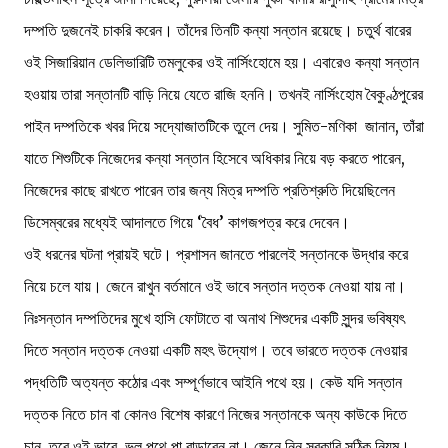
দম্পতি দুজনেই চাকরি করেন। তাঁদের তিনটি কন্যা সন্তান রয়েছে। চতুর্থ বারের
ওই সিজারিয়ান ডেলিভারিটি তমলুকের ওই নার্সিংহোমে হয়। এবারেও কন্যা সন্তান
হওয়ায় তারা সন্তানটি বাড়ি নিয়ে যেতে রাজি হননি। তখনই নার্সিংহোম বৈকুণ্ঠপুরের
পাইন দম্পতিকে খবর দিয়ে সদ্যোজাতটিকে তুলে দেয়। সুমিত-মণিকা জানান, তাঁরা
যাতে শিশুটিকে নিজেদের কন্যা সন্তান হিসেবে অধিকার নিয়ে বড় করতে পারেন,
নিজেদের কাছে রাখতে পারেন তার জন্য মিত্র দম্পতি প্রতিশ্রুতি দিয়েছিলেন
ডিসেম্বরের মধ্যেই আদালতে গিয়ে ‘বৈধ’ কাগজপত্র করে দেবেন।
ওই ধরনের ঘটনা প্রায়ই ঘটে। প্রশাসন জানতে পারলেই সন্তানকে উদ্ধার করে
নিয়ে চলে যায়। জেনে রাখুন বর্তমানে ওই ভাবে সন্তান দত্তক নেওয়া যায় না।
নিঃসন্তান দম্পতিদের মুখে হাসি ফোটাতে বা অনাথ শিশুদের একটি সুন্দর ভবিষ্যৎ
দিতে সন্তান দত্তক নেওয়া একটি মহৎ উদ্যোগ। তবে ভারতে দত্তক নেওয়ার
পদ্ধতিটি অত্যন্ত কঠোর এবং সম্পূর্ণভাবে আইনি পথে হয়। কেউ যদি সন্তান
দত্তক নিতে চান বা কোনও বিশেষ কারণে নিজের সন্তানকে অন্য কাউকে দিতে
চান, তবে ওই ভাবে ভুল পথে পা বাড়াবেন না। জেনে নিন সরকারি সঠিক নিয়ম।