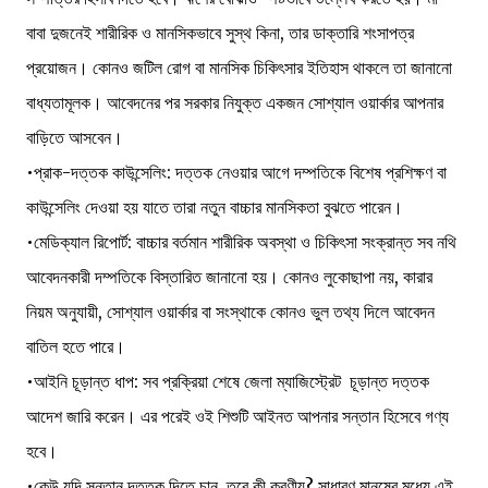
বাবা দুজনেই শারীরিক ও মানসিকভাবে সুস্থ কিনা, তার ডাক্তারি শংসাপত্র
প্রয়োজন। কোনও জটিল রোগ বা মানসিক চিকিৎসার ইতিহাস থাকলে তা জানানো
বাধ্যতামূলক। আবেদনের পর সরকার নিযুক্ত একজন সোশ্যাল ওয়ার্কার আপনার
বাড়িতে আসবেন।
•প্রাক-দত্তক কাউন্সেলিং: দত্তক নেওয়ার আগে দম্পতিকে বিশেষ প্রশিক্ষণ বা
কাউন্সেলিং দেওয়া হয় যাতে তারা নতুন বাচ্চার মানসিকতা বুঝতে পারেন।
•মেডিক্যাল রিপোর্ট: বাচ্চার বর্তমান শারীরিক অবস্থা ও চিকিৎসা সংক্রান্ত সব নথি
আবেদনকারী দম্পতিকে বিস্তারিত জানানো হয়। কোনও লুকোছাপা নয়, কারার
নিয়ম অনুযায়ী, সোশ্যাল ওয়ার্কার বা সংস্থাকে কোনও ভুল তথ্য দিলে আবেদন
বাতিল হতে পারে।
•আইনি চূড়ান্ত ধাপ: সব প্রক্রিয়া শেষে জেলা ম্যাজিস্ট্রেট চূড়ান্ত দত্তক
আদেশ জারি করেন। এর পরেই ওই শিশুটি আইনত আপনার সন্তান হিসেবে গণ্য
হবে।
•কেউ যদি সন্তান দত্তক দিতে চান, তবে কী করণীয়? সাধারণ মানুষের মধ্যে এই