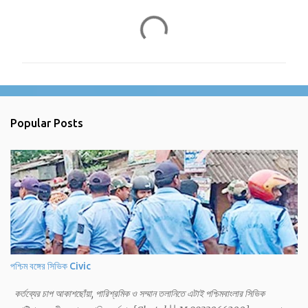
C
o
m
m
e
n
Popular Posts
t
s
পশ্চিম বঙ্গের সিভিক Civic
কর্তব্যের চাপ আকাশছোঁয়া, পারিশ্রমিক ও সম্মান তলানিতে এটাই পশ্চিমবাংলার সিভিক