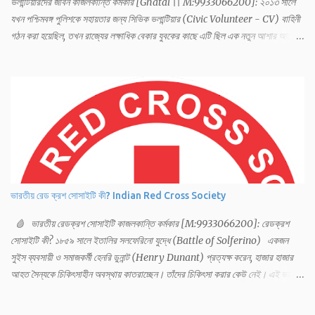
ভলান্টিয়ারদের জীবন কাজলকান্তি কর্মকার [Ghatal || M:9933066200]: ২০১৩ সালে
যখন পশ্চিমবঙ্গ পুলিশকে সহায়তার জন্য সিভিক ভলান্টিয়ার (Civic Volunteer - CV) বাহিনী
গঠন করা হয়েছিল, তখন রাজ্যের লক্ষাধিক বেকার যুবকের কাছে এটি ছিল এক নতুন আশার আলো।
ট্রাফিক নিয়ন্ত্রণ, উৎসবের ভিড় সামলানো এবং সাধারণ জননিরাপত্তার মতো কাজে পুলিশকে
সাহায্য করার জন্যই মূলত তাঁদের নিয়োগ করা হয়েছিল। তবে সময়ের সঙ্গে সঙ্গে কর্তব্যের পরিধি
বাড়লেও, পারিশ্রমিক আর সামাজিক সম্মানের ক্ষেত্রে এই বিপুল সংখ্যক কর্মীর আক্ষেপ আজ
চরমে। পুলিশের 'সহায়ক' এই বাহিনীর জীবন যেন 'মিষ্টি বিষ'-এর মতো— শুরুতে আকর্ষণীয় হলেও
ধীরে ধীরে তা বিষময় হয়ে উঠছে। সিভিক ভলান্টিয়ারদের আক্ষেপ ও অভিযোগগুলি বিশ্লেষণ করে
একটি স্পষ্ট চিত্র উঠে আসে, যেখানে একদিকে তাঁদের ওপর অমানবিক কাজের চাপ, অন্যদিকে
পরিবার এবং সমাজে সম্মান ও অর্থনৈতিক নিরাপত্তাহীনতা। আর্থ-সামাজিক বঞ্চনা: কম বেতন,
বেশি খরচ: বর্তমানে সিভিক ভলান্টিয়াররা মাসিক প্রায় ১০,০০০ টাকা ভাতা পান। একজন স...
ভারতীয় রেড ক্রশ সোসাইটি কী? Indian Red Cross Society
🩸 ভারতীয় রেডক্রশ সোসাইটি কাজলকান্তি কর্মকার [M:9933066200]: রেডক্রশ
সোসাইটি কী? ১৮৫৯ সালে ইতালির সলফেরিনো যুদ্ধে (Battle of Solferino) একজন
সুইস ব্যবসায়ী ও সমাজকর্মী হেনরি ডুনান্ট (Henry Dunant) প্রত্যক্ষ করেন, হাজার হাজার
আহত সৈন্যকে চিকিৎসাহীন অবস্থায় কাতরাচ্ছেন। তাঁদের চিকিৎসা করার কেউ নেই। এই ভয়াবহ
দৃশ্য দেখে তিনি সিদ্ধান্ত নেন — যুদ্ধে শত্রু-মিত্র নির্বিশেষে সকল আহত মানুষকে চিকিৎসা
দিতে হবে এবং এর জন্য নিরপেক্ষ এক মানবিক সংগঠন দরকার। সেই উদ্দেশ্যেই তিনি আন্তর্জাতিক