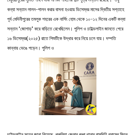
কন্যা সন্তান লালন-পালন করার বাসনা হওয়ায় ডিসেম্বর মাসের দ্বিতীয় সপ্তাহে
পূর্ব মেদিনীপুরের তমলুক শহরের এক নার্সিং হোম থেকে ১০-১২ দিনের একটি কন্যা
সন্তান ‘জোগাড়’ করে বাড়িতে রেখেছিলেন। পুলিশ ও চাইল্ডলাইন জানতে পেরে
১৬ ডিসেম্বর(২০২৫) রাতে শিশুটিকে উদ্ধার করে নিয়ে চলে যায়। দম্পতি
কান্নায় ভেঙে পড়েন। পুলিশ ও
চাইল্ডলাইন সূত্রে জানা গিয়েছে, পুরুলিয়া জেলার পুঞ্চা থানার রাসুদিহি গ্রামের মিত্র