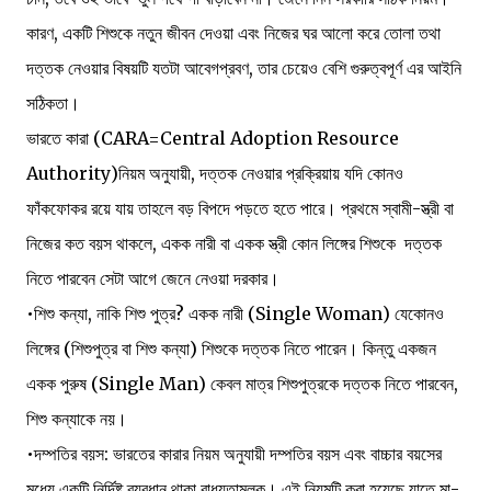
কারণ, একটি শিশুকে নতুন জীবন দেওয়া এবং নিজের ঘর আলো করে তোলা তথা
দত্তক নেওয়ার বিষয়টি যতটা আবেগপ্রবণ, তার চেয়েও বেশি গুরুত্বপূর্ণ এর আইনি
সঠিকতা।
ভারতে কারা (CARA=Central Adoption Resource
Authority)নিয়ম অনুযায়ী, দত্তক নেওয়ার প্রক্রিয়ায় যদি কোনও
ফাঁকফোকর রয়ে যায় তাহলে বড় বিপদে পড়তে হতে পারে। প্রথমে স্বামী-স্ত্রী বা
নিজের কত বয়স থাকলে, একক নারী বা একক স্ত্রী কোন লিঙ্গের শিশুকে দত্তক
নিতে পারবেন সেটা আগে জেনে নেওয়া দরকার।
•শিশু কন্যা, নাকি শিশু পুত্র? একক নারী (Single Woman) যেকোনও
লিঙ্গের (শিশুপুত্র বা শিশু কন্যা) শিশুকে দত্তক নিতে পারেন। কিন্তু একজন
একক পুরুষ (Single Man) কেবল মাত্র শিশুপুত্রকে দত্তক নিতে পারবেন,
শিশু কন্যাকে নয়।
•দম্পতির বয়স: ভারতের কারার নিয়ম অনুযায়ী দম্পতির বয়স এবং বাচ্চার বয়সের
মধ্যে একটি নির্দিষ্ট ব্যবধান থাকা বাধ্যতামূলক। এই নিয়মটি করা হয়েছে যাতে মা-